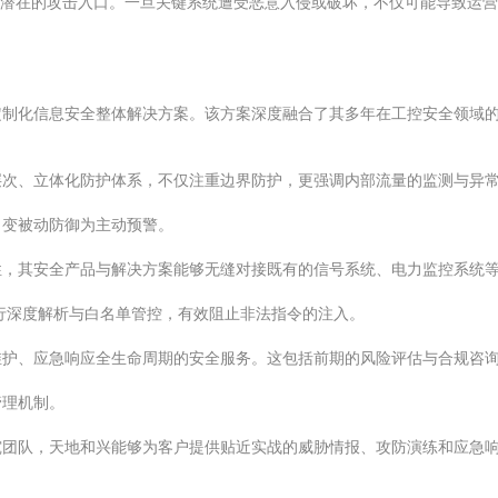
能成为潜在的攻击入口。一旦关键系统遭受恶意入侵或破坏，不仅可能导致运
定制化信息安全整体解决方案。该方案深度融合了其多年在工控安全领域
层次、立体化防护体系，不仅注重边界防护，更强调内部流量的监测与异
，变被动防御为主动预警。
性，其安全产品与解决方案能够无缝对接既有的信号系统、电力监控系统
）进行深度解析与白名单管控，有效阻止非法指令的注入。
维护、应急响应全生命周期的安全服务。这包括前期的风险评估与合规咨
管理机制。
究团队，天地和兴能够为客户提供贴近实战的威胁情报、攻防演练和应急