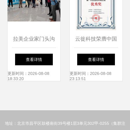
拉美企业家门头沟
云徙科技荣膺中国
之行 北京信息技术
创新创业大赛新一
查看详情
查看详情
咨询服务的科技创
代信息技术优秀
更新时间：2026-08-08
更新时间：2026-08-08
18:33:20
23:13:51
新力量令人赞叹
奖，以北京为支点
推动行业数字化转
地址：北京市昌平区鼓楼南街39号楼1层3单元302甲-0255（集群注
型