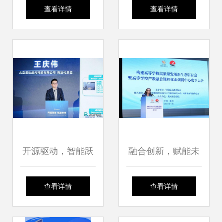
态 开源鸿蒙主题演
InfoComm China
查看详情
查看详情
讲在京成功举办，
2023，以创新智能
引领信息技术服务
语音技术引领视听
新浪潮
与信息技术融合新
浪潮
开源驱动，智能跃
融合创新，赋能未
迁——2025 Agiros
来——高等学校高
查看详情
查看详情
开源社区生态大会
质量发展新生态现