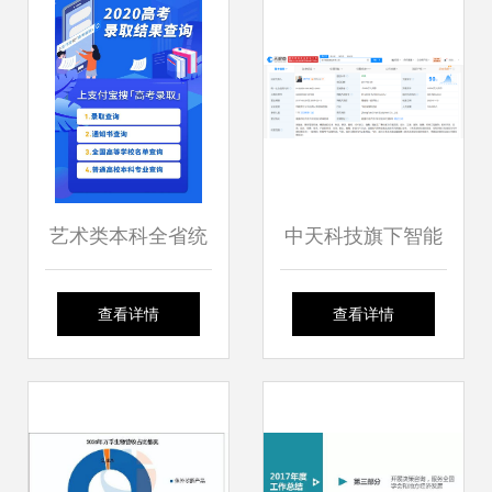
在京成功举行
场会暨产教融合课
程体系创新中心成
立大会在黄河科技
艺术类本科全省统
中天科技旗下智能
学院成功举办
考专业课省控线划
装备公司增资至1.5
查看详情
查看详情
定 关键信息与咨询
亿元，增幅达
服务解读
50%，强化信息技