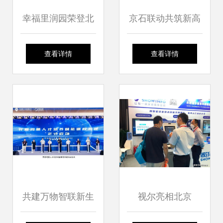
幸福里润园荣登北
京石联动共筑新高
成功举办
京2021二批次产品
地 新一代电子信息
查看详情
查看详情
力排行榜榜首 信息
科技招商对接会助
技术服务赋能智慧
力产业协同与资源
新生活
共享
共建万物智联新生
视尔亮相北京